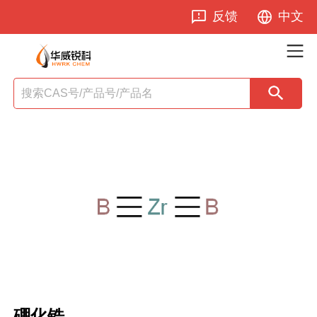
反馈
中文
硼化锆