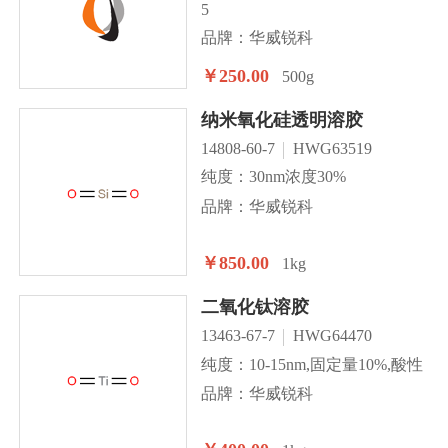
5
品牌：华威锐科
￥250.00
500g
纳米氧化硅透明溶胶
14808-60-7
HWG63519
纯度：30nm浓度30%
品牌：华威锐科
￥850.00
1kg
二氧化钛溶胶
13463-67-7
HWG64470
纯度：10-15nm,固定量10%,酸性
品牌：华威锐科