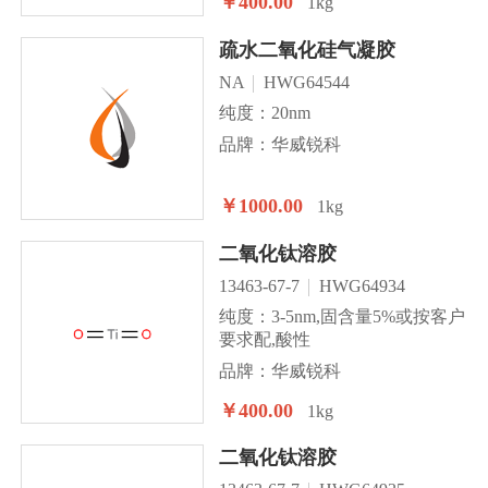
￥400.00
1kg
疏水二氧化硅气凝胶
NA
HWG64544
纯度：20nm
品牌：华威锐科
￥1000.00
1kg
二氧化钛溶胶
13463-67-7
HWG64934
纯度：3-5nm,固含量5%或按客户
要求配,酸性
品牌：华威锐科
￥400.00
1kg
二氧化钛溶胶