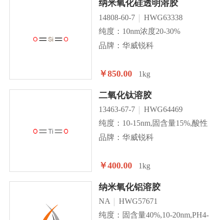
纳米氧化硅透明溶胶
14808-60-7
HWG63338
纯度：10nm浓度20-30%
品牌：华威锐科
￥850.00
1kg
二氧化钛溶胶
13463-67-7
HWG64469
纯度：10-15nm,固含量15%,酸性
品牌：华威锐科
￥400.00
1kg
纳米氧化铝溶胶
NA
HWG57671
纯度：固含量40%,10-20nm,PH4-