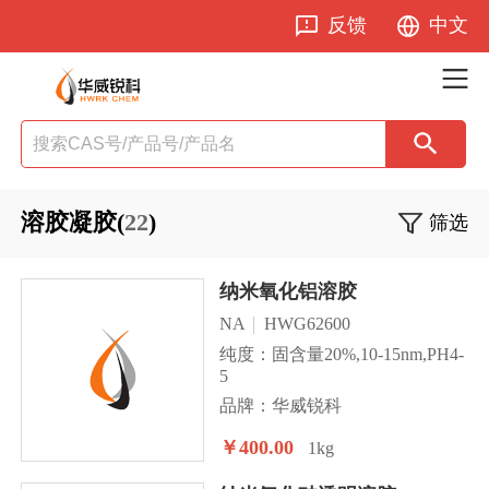
反馈
中文
溶胶凝胶(
22
)
筛选
纳米氧化铝溶胶
NA
HWG62600
纯度：固含量20%,10-15nm,PH4-
5
品牌：华威锐科
￥400.00
1kg