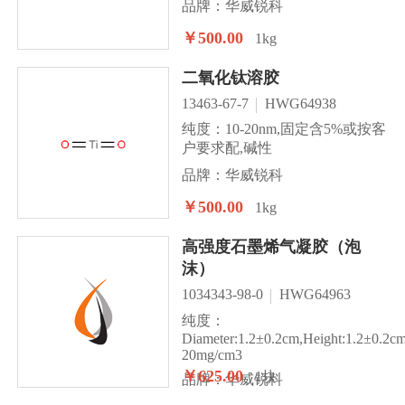
品牌：华威锐科
￥500.00
1kg
二氧化钛溶胶
13463-67-7
HWG64938
纯度：10-20nm,固定含5%或按客
户要求配,碱性
品牌：华威锐科
￥500.00
1kg
高强度石墨烯气凝胶（泡
沫）
1034343-98-0
HWG64963
纯度：
Diameter:1.2±0.2cm,Height:1.2±0.2cm
20mg/cm3
￥625.00
1块
品牌：华威锐科