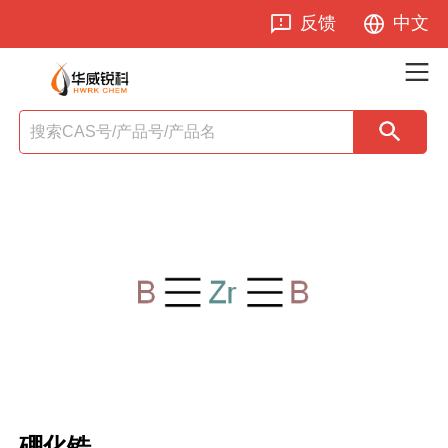
反馈
中文
硼化锆