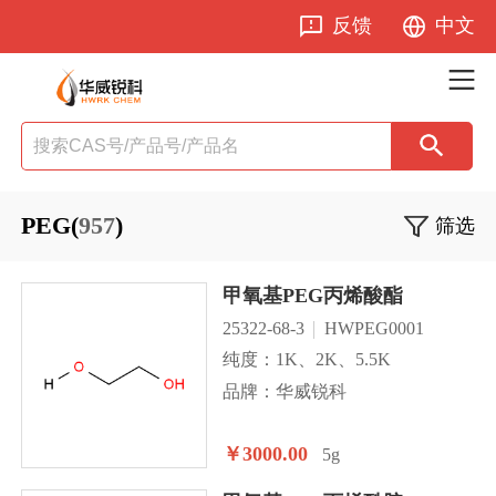
反馈
中文
PEG(
957
)
筛选
甲氧基PEG丙烯酸酯
25322-68-3
HWPEG0001
纯度：1K、2K、5.5K
品牌：华威锐科
￥3000.00
5g