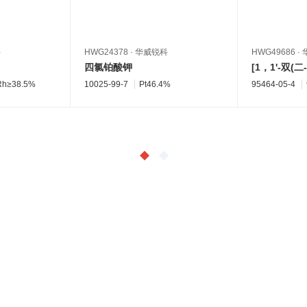
科
HWG24378
·
华威锐科
HWG49686
·
四氯铂酸钾
Rh≥38.5%
10025-99-7
Pt46.4%
95464-05-4