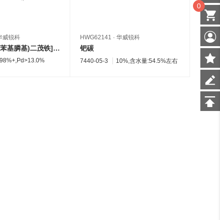
0
华威锐科
HWG62141
·
华威锐科
HWG00
[1，1'-双(二-苯基膦基)二茂铁]氯化钯(II)，二氯甲烷复合物(1:1)
钯碳
醋酸
98%+,Pd>13.0%
3375-3
7440-05-3
10%,含水量:54.5%左右