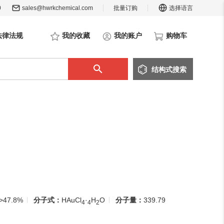
0
sales@hwrkchemical.com
批量订购
选择语言
法律法规
我的收藏
我的账户
购物车
结构
式
搜索
>47.8%
分子式：
HAuCl
·
H
O
分子量：
339.79
4
4
2