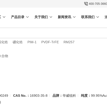
400-705-366
区
产品目录
关于我们
新闻资讯
联系我们
碳化锆
硼化锆
PIM-1
PVDF-TrFE
RM257
水合物
0249
CAS No.：
16903-35-8
品牌：
华威锐科
纯度：
99.95%Au
)