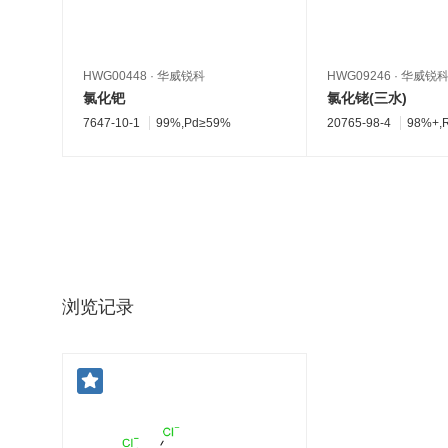
HWG00448
·
华威锐科
HWG09246
·
华威锐
氯化钯
氯化铑(三水)
7647-10-1
99%,Pd≥59%
20765-98-4
98%+,
浏览记录