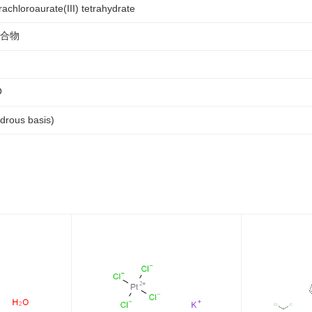
achloroaurate(III) tetrahydrate
合物
O
drous basis)