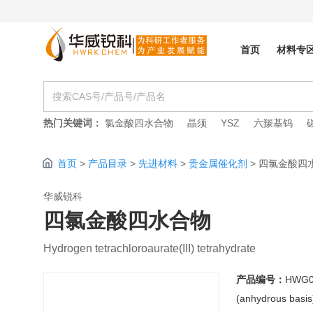
首页
材料专
热门关键词：
氯金酸四水合物
晶须
YSZ
六羰基钨
首页
>
产品目录
>
先进材料
>
贵金属催化剂
>
四氯金酸四
华威锐科
四氯金酸四水合物
Hydrogen tetrachloroaurate(III) tetrahydrate
产品编号：
HWG0
(anhydrous basis