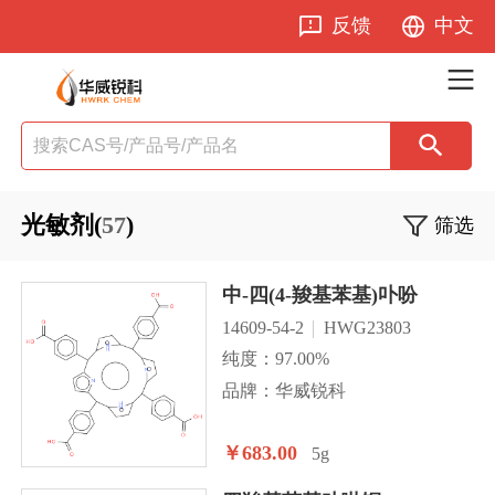
反馈
中文
光敏剂(
57
)
筛选
中-四(4-羧基苯基)卟吩
14609-54-2
HWG23803
纯度：97.00%
品牌：华威锐科
￥683.00
5g