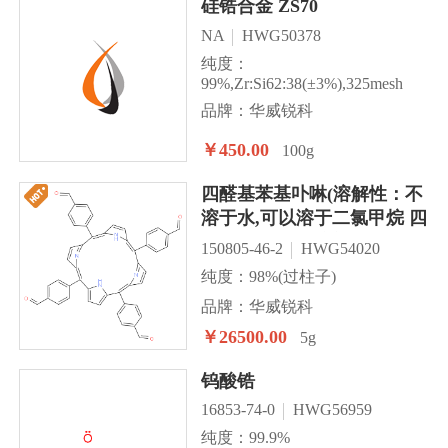
硅锆合金 ZS70
NA
HWG50378
纯度：
99%,Zr:Si62:38(±3%),325mesh
品牌：华威锐科
￥450.00
100g
四醛基苯基卟啉(溶解性：不
溶于水,可以溶于二氯甲烷 四
氢呋喃 甲苯等溶剂)
150805-46-2
HWG54020
纯度：98%(过柱子)
品牌：华威锐科
￥26500.00
5g
钨酸锆
16853-74-0
HWG56959
纯度：99.9%