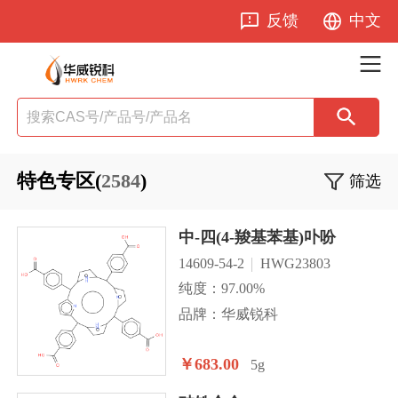
反馈
中文
特色专区(
2584
)
筛选
中-四(4-羧基苯基)卟吩
14609-54-2
HWG23803
纯度：97.00%
品牌：华威锐科
￥683.00
5g