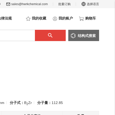
0
sales@hwrkchemical.com
批量订购
选择语言
法律法规
我的收藏
我的账户
购物车
结构
式
搜索
0nm
分子式：
B
Zr
分子量：
112.85
2