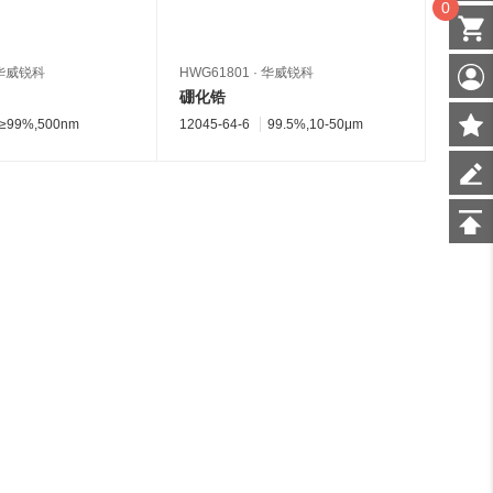
0
华威锐科
HWG61801
·
华威锐科
HWG61
硼化锆
硼化
≥99%,500nm
12045-64-6
99.5%,10-50μm
12045-