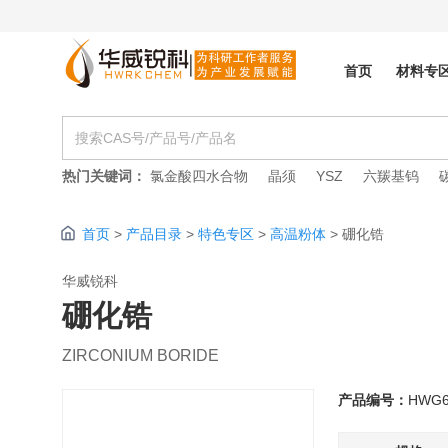
首页
材料专
热门关键词：
氯金酸四水合物
晶须
YSZ
六羰基钨
首页
>
产品目录
>
特色专区
>
高温粉体
>
硼化锆
华威锐科
硼化锆
ZIRCONIUM BORIDE
产品编号：
HWG6