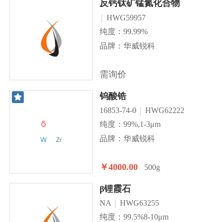
反钙钛矿锰氮化合物
HWG59957
纯度：99.99%
品牌：华威锐科
需询价
钨酸锆
16853-74-0
HWG62222
纯度：99%,1-3μm
品牌：华威锐科
￥4000.00
500g
β锂霞石
NA
HWG63255
纯度：99.5%8-10μm