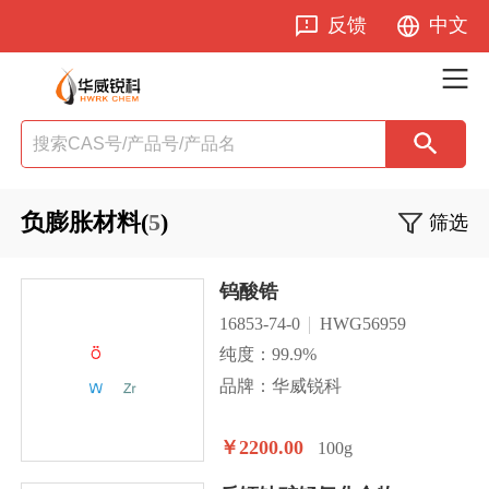
反馈
中文
负膨胀材料(
5
)
筛选
钨酸锆
16853-74-0
HWG56959
纯度：99.9%
品牌：华威锐科
￥2200.00
100g