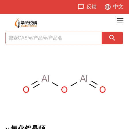
反馈
中文
γ-氧化铝晶须