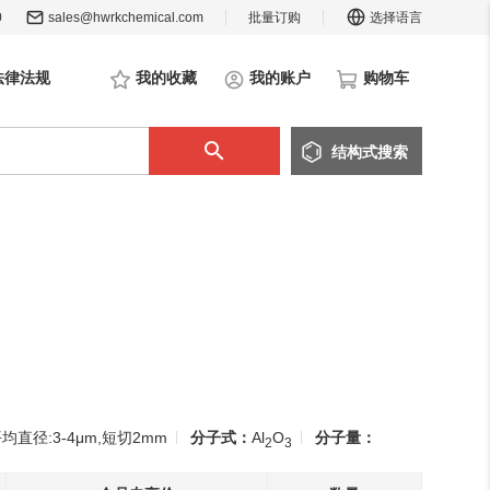
0
sales@hwrkchemical.com
批量订购
选择语言
法律法规
我的收藏
我的账户
购物车
结构
式
搜索
平均直径:3-4μm,短切2mm
分子式：
Al
O
分子量：
2
3