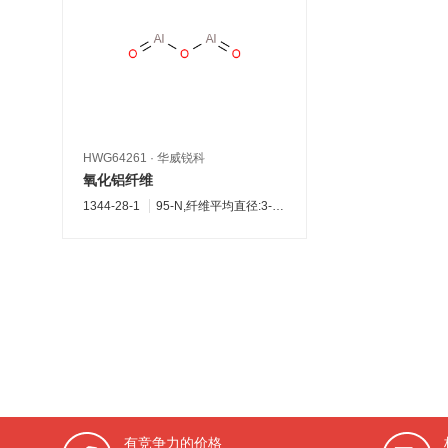
HWG64261
·
华威锐科
氧化铝纤维
1344-28-1
95-N,纤维平均直径:3-4μm,短切2mm
有竞争力的价格