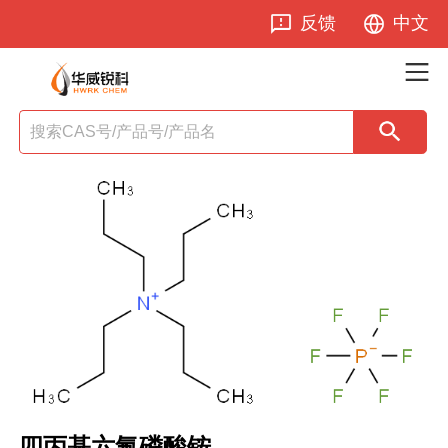
反馈
中文
四丙基六氟磷酸铵