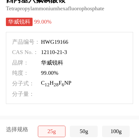
Tetrapropylammoniumhexafluorophosphate
99.00%
华威锐科
HWG19166
产品编号：
12110-21-3
CAS No.：
品牌：
华威锐科
99.00%
纯度：
C
H
F
NP
分子式：
1
2
2
8
6
分子量：
选择规格
25g
50g
100g